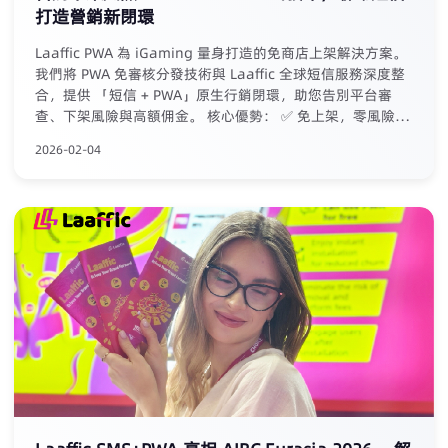
打造營銷新閉環
Laaffic PWA 為 iGaming 量身打造的免商店上架解決方案。
我們將 PWA 免審核分發技術與 Laaffic 全球短信服務深度整
合，提供 「短信 + PWA」原生行銷閉環，助您告別平台審
查、下架風險與高額佣金。 核心優勢： ✅ 免上架，零風險：
無需提交商店審核，規避下架困擾 ✅ 零抽成，全留存：拒絕
2026-02-04
平台佣金，營收完整歸您 ✅ 閉環轉化：從短信觸達至 PWA
安裝，數據全程可追溯 ✅ 專享權益：現有 Laaffic 短信客戶
免費使用