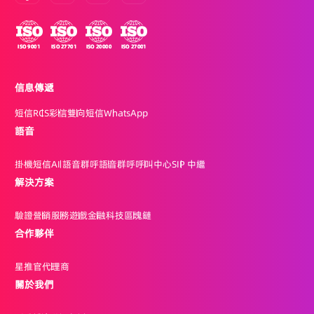
信息傳遞
短信
RCS
彩信
雙向短信
WhatsApp
語音
掛機短信
AI 語音群呼
語音群呼
呼叫中心
SIP 中繼
解決方案
驗證
營銷
服務
遊戲
金融科技
區塊鏈
合作夥伴
星推官
代理商
關於我們