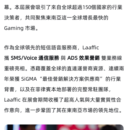
幕。本屆展會吸引了來自全球超過150個國家的行業
決策者，共同聚焦東南亞這一全球增長最快的
Gaming 市場。
作為全球領先的短信語音服務商，Laaffic
攜
SMS/Voice 通信服務
與
ADS 效果營銷
雙業務線
重磅亮相。憑藉覆蓋全球的直連運營商資源、連續兩
年榮獲 SiGMA “最佳營銷解決方案供應商” 的行業
背書，以及在菲律賓本地部署的完整常駐團隊，
Laaffic 在展會期間收穫了超高人氣與大量實質性合
作意向，進一步鞏固了其在東南亞市場的領先地位。