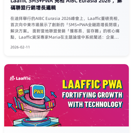
Laaffic SMS+PWA 亮相 AIBC Eurasia 2026 ，解
碼聯盟行銷增長邏輯
在迪拜舉行的AIBC Eurasia 2026峰會上，Laaffic重磅亮相，
首次向中東市場展示了創新的「SMS+PWA全鏈路增長閉環」
解決方案。 面對當地聯盟營銷「獲客易、留存難」的核心痛
點，Laaffic資深專家Maria在主題論壇中系統闡述：企業必須
將聯盟合作從單次獲客渠道，升級為圍繞用戶終身價值
2026-02-11
（LTV）的長期增長系統。為此，Laaffic提供了一套可落地的
「組合拳」：利用SMS/語音實現全周期精准觸達與高效召回
（召回轉化率可高達20%）；同時通過PWA技術構建自主、
免審核、零傭金的應用分發陣地，沉澱用戶資產。二者深度融
合，形成從引流、沉澱到再運營的內生增長飛輪，助力企業與
聯盟伙伴共享長期價值，實現可持續盈利。 本次展会，
Laaffic以前沿理念与扎实产品赢得了广泛认可，为深耕中东
市场奠定了坚实基础。