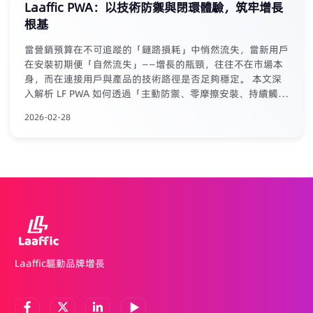
Laaffic PWA：以技術防禦與閉環體驗，筑牢增長
根基
當營銷預算在不可追蹤的「鏈路損耗」中悄然流失，當新用戶
在安裝初期便「自然流失」——增長的瓶頸，往往不在市場本
身，而在連接用戶與產品的技術路徑是否足夠穩定。 本文深
入解析 LF PWA 如何透過「主動防禦、零摩擦安裝、持續觸
達」三層技術架構，系統性回應 iGaming 行業的隱性挑戰。
2026-02-28
早期數據顯示：安裝轉化率提升150%-300%，7日留存率提
升30%-50%，有效獲客成本降低約40%。 從「被動應對」到
「可驗證的增長基礎」，這是一次關於技術如何真正驅動增長
的務實探討。
Laaffic驅動品牌增長