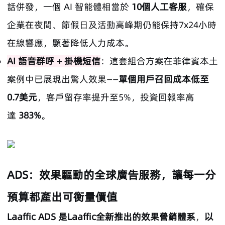
話併發，一個 AI 智能體相當於
10個人工客服
，確保
企業在夜間、節假日及活動高峰期仍能保持7x24小時
在線響應，顯著降低人力成本。
AI 語音群呼 + 掛機短信
：這套組合方案在菲律賓本土
案例中已展現出驚人效果——
單個用戶召回成本低至
0.7美元
，客戶留存率提升至5%，投資回報率高
達
383%
。
ADS：效果驅動的全球廣告服務，讓每一分
預算都產出可衡量價值
Laaffic ADS 是Laaffic全新推出的效果營銷體系
，
以