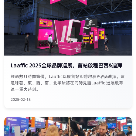
Laaffic 2025全球品牌巡展，首站啟程巴西&迪拜
經過數月時間籌備，Laaffic巡展首站即將啟程巴西&迪拜。這
意味著，東、西、南、北半球將在同時見證Laaffic 巡展啟幕
這一重大時刻。
2025-02-18