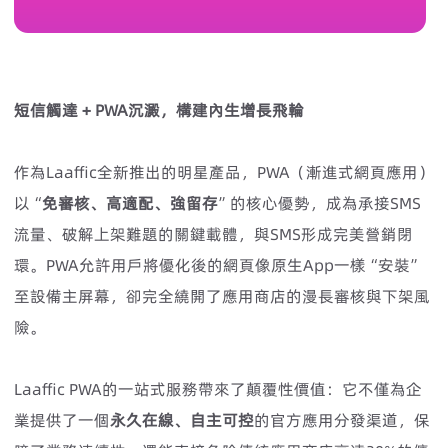
短信觸達 + PWA沉澱，構建內生增長飛輪
作為Laaffic全新推出的明星產品，PWA（漸進式網頁應用）
以“
免審核、高適配、強留存
”的核心優勢，成為承接SMS
流量、破解上架難題的關鍵載體，與SMS形成完美營銷閉
環。PWA允許用戶將優化後的網頁像原生App一樣“安裝”
至設備主屏幕，卻完全繞開了應用商店的漫長審核與下架風
險。
Laaffic PWA的一站式服務帶來了顛覆性價值：它不僅為企
業提供了一個
永久在線、自主可控
的官方應用分發渠道，保