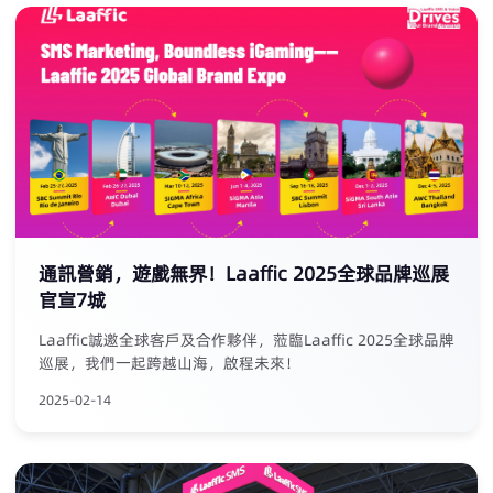
通訊營銷，遊戲無界！Laaffic 2025全球品牌巡展
官宣7城
Laaffic誠邀全球客戶及合作夥伴，蒞臨Laaffic 2025全球品牌
巡展，我們一起跨越山海，啟程未來！
2025-02-14