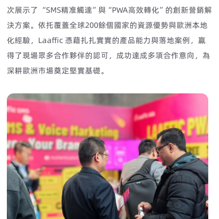
次展示了 “SMS精准觸達”與“PWA高效轉化”的創新營銷解
決方案。依托覆蓋全球200餘個國家的資源優勢與歐洲本地
化經驗，Laaffic 憑藉扎扎實實的產品能力與落地案例，贏
得了現場眾多合作夥伴的認可，成功達成多項合作意向，為
深耕歐洲市場奠定堅實基礎。