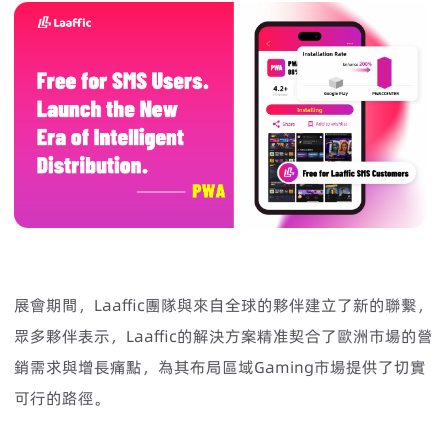
展會期間，Laaffic團隊與來自全球的夥伴建立了新的聯繫，
眾多夥伴表示，Laaffic的解決方案精准契合了歐洲市場的營
銷需求與增長痛點，為其布局區域Gaming市場提供了切實
可行的路徑。