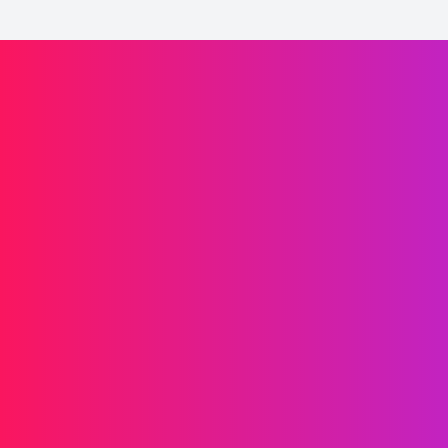
Propulsez la croissance de votre marque
Informations
SMS
RCS
MMS
SMS Bidirectionnels
WhatsApp