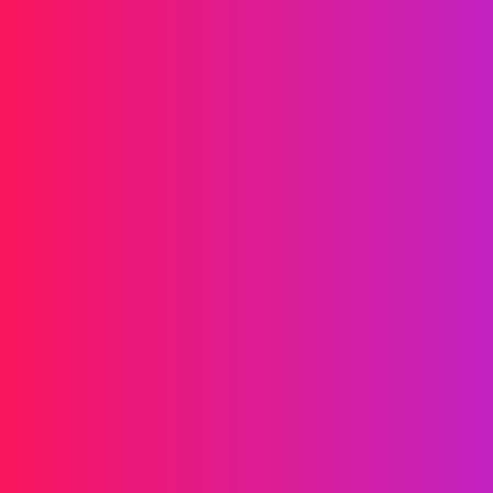
Informations
SMS
RCS
MMS
SMS Bidirectionnels
WhatsApp
Voix
SMS Post-appel
Appels de Groupe AI
Appels de Groupe
Centre d'appels
Relais SIP
Solutions
Vérification d'identité
Marketing
Service
Jeux en Ligne
Fintech
Blockchain
Partenaires