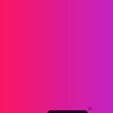
Informations
SMS
RCS
MMS
SMS Bidirectionnels
WhatsApp
Voix
SMS Post-appel
Appels de Groupe AI
Appels de Groupe
Centre d'appels
Relais SIP
Solutions
Vérification d'identité
Marketing
Service
Jeux en Ligne
Fintech
Blockchain
Partenaires
Affiliate
Agent
À propos
Événements
Blog
Entreprise
Recrutement