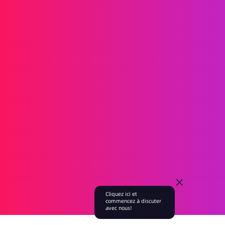
SMS
RCS
MMS
SMS Bidirectionnels
WhatsApp
Voix
SMS Post-appel
Appels de Groupe AI
Appels de Groupe
Centre d'appels
Relais SIP
Solutions
Vérification d'identité
Marketing
Service
Jeux en Ligne
Fintech
Blockchain
Partenaires
Affiliate
Agent
À propos
Événements
Blog
Entreprise
Recrutement
Cliquez ici et
commencez à discuter
avec nous!