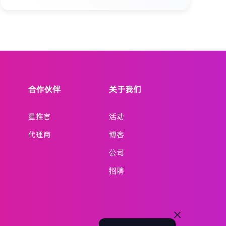
台、通道、客服全包办 无论您是游戏、电商、
金融科技从业者，还是拥有商业人脉的伙伴，
都能轻松参与，坐享长期 passive income。
加入我们，开启被动收入新篇章
合作伙伴
关于我们
星推官
活动
代理商
博客
公司
招聘