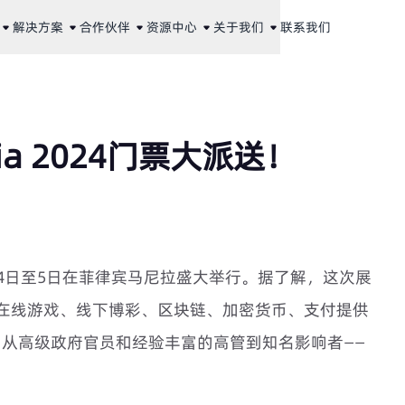
解决方案
合作伙伴
资源中心
关于我们
联系我们
ia 2024门票大派送！
24年6月4日至5日在菲律宾马尼拉盛大举行。据了解，这次展
，涵盖在线游戏、线下博彩、区块链、加密货币、支付提供
者。从高级政府官员和经验丰富的高管到知名影响者——