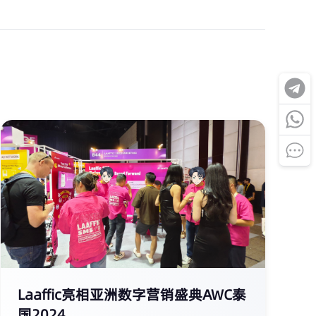
Laaffic亮相亚洲数字营销盛典AWC泰
国2024