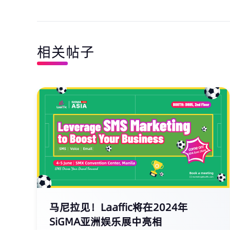
相关帖子
马尼拉见！Laaffic将在2024年
SiGMA亚洲娱乐展中亮相