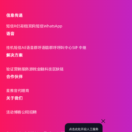
信息传递
短信
RCS
彩信
双向短信
WhatsApp
语音
挂机短信
AI 语音群呼
语音群呼
呼叫中心
SIP 中继
解决方案
验证
营销
服务
游戏
金融科技
区块链
合作伙伴
星推官
代理商
关于我们
活动
博客
公司
招聘
点击此处开启人工服务