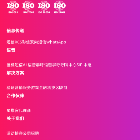
信息传递
短信
RCS
彩信
双向短信
WhatsApp
语音
挂机短信
AI 语音群呼
语音群呼
呼叫中心
SIP 中继
解决方案
验证
营销
服务
游戏
金融科技
区块链
合作伙伴
星推官
代理商
关于我们
活动
博客
公司
招聘