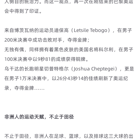
人侧目的统治力。而这一观点，再一次在刚结束的巴黎奥运
会中得到了印证。
来自‌博茨瓦纳的运动员迪保高（‌Letsile Tebogo），‌在男子
200米决赛中‌成功击败对手，‌夺得金牌；
无独有偶，同样拥有着黑色皮肤的美国名将科尔利，在男子
100米决赛中以9秒81的成绩获得铜牌。
乌干达的长跑明星切普特格尔（Joshua Cheptegei），更是
在男子1万米决赛中，以26分43秒14的佳绩刷新了奥运纪
录，夺得金牌……
非洲人的运动天赋，不止于田径
不止于田径，非洲人在足球、篮球，以及排球这三大球的出