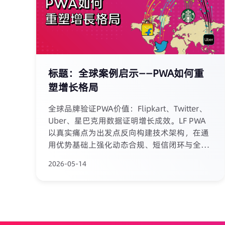
标题：全球案例启示——PWA如何重
塑增长格局
全球品牌验证PWA价值：Flipkart、Twitter、
Uber、星巴克用数据证明增长成效。LF PWA
以真实痛点为出发点反向构建技术架构，在通
用优势基础上强化动态合规、短信闭环与全链
路归因，为行业提供专属解决方案。 早期客户
2026-05-14
数据显示：安装转化率提升150%-300%，7日
留存率提升30%-50%，有效获客成本降低约
40%。我们已通过ISO 9001、ISO 27701、ISO
20000及ISO 27001认证，为数据安全与稳定
运行提供国际标准保障。 阅读全文，探索全球