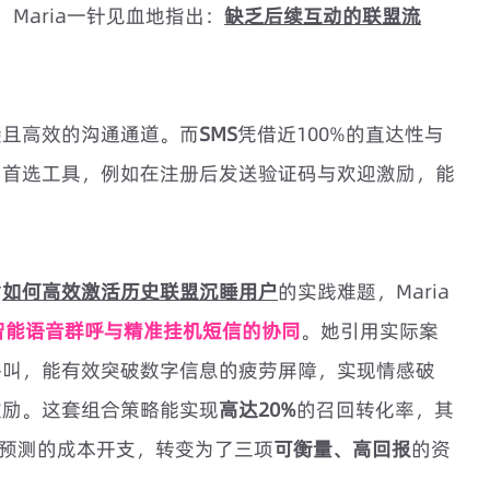
Maria一针见血地指出：
缺乏后续互动的联盟流
接且高效的沟通通道。而
SMS
凭借近100%的直达性与
的首选工具，例如在注册后发送验证码与欢迎激励，能
对
如何高效激活历史联盟沉睡用户
的实践难题，Maria
智能语音群呼与精准挂机短信的协同
。她引用实际案
呼叫，能有效突破数字信息的疲劳屏障，实现情感破
激励。这套组合策略能实现
高达20%
的召回转化率，其
预测的成本开支，转变为了三项
可衡量、高回报
的资