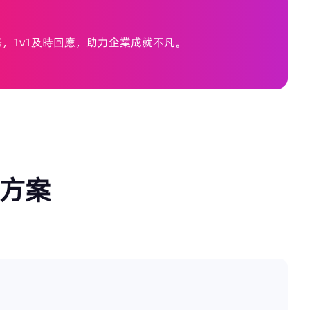
務，1v1及時回應，助力企業成就不凡。
務方案