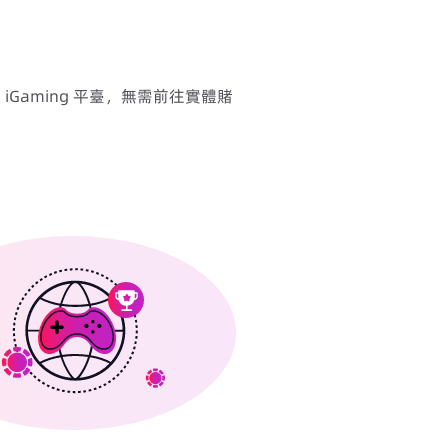
Gaming 平臺，無需前往實體賭