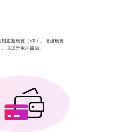
，例如虛擬現實（VR）、增強現實
），以提升用戶體驗。