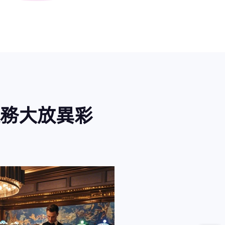
業務大放異彩