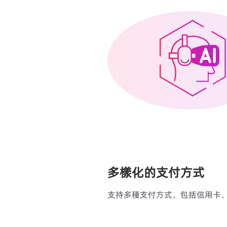
多樣化的支付方式
支持多種支付方式，包括信用卡