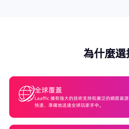
為什麼選擇 
全球覆蓋
Laaffic 擁有強大的技術支持和廣泛的網路
快速、準確地送達全球玩家手中。