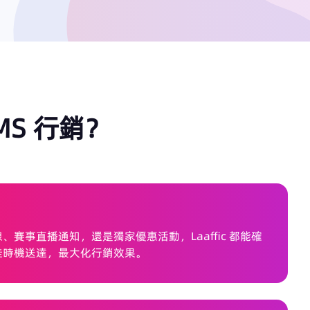
SMS 行銷？
、賽事直播通知，還是獨家優惠活動，Laaffic 都能確
佳時機送達，最大化行銷效果。