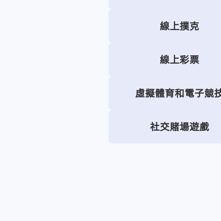
線上撲克
線上彩票
虛擬體育和電子競
社交賭場遊戲