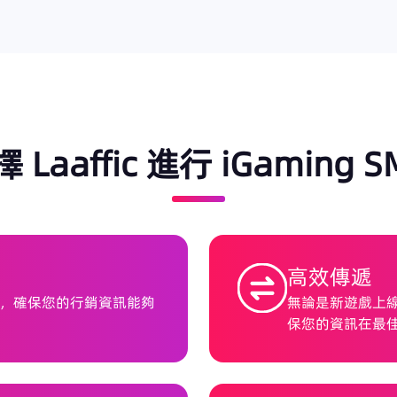
Laaffic 進行 iGaming 
高效傳遞
資源，確保您的行銷資訊能夠
無論是新遊戲上線
保您的資訊在最