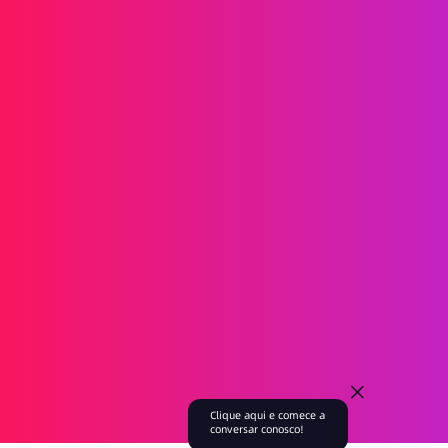
SMS
RCS
MMS
SMS Bidirecionais
WhatsApp
Voz
SMS Pós-chamada
Thamadas em Grupo de AI
Thamadas em Grupo
Tall Tenter
Tronco SIP
Soluciones
Verificação de identidade
Marketing
serviço
Jogo
Fintech
Blockchain
Socios
Embaixador da marca
Agente
Acerca de
Evento
Blog
Empresa
Recrutamento
Clique aqui e comece a
conversar conosco!