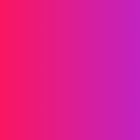
Información
SMS
RCS
MMS
SMS bidireccionales
WhatsApp
Voz
SMS post-llamada
llamadas grupales de AI
llamadas grupales
Centro de llamadas
Troncales SIP
Soluciones
Verificación de identidad
Marketing
Servicio
Juegos en línea
Fintech
Blockchain
Socios
Embajador de marca
Agentes
Acerca de