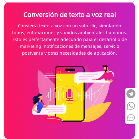
Conversión de texto a voz real
Convierta texto a voz con un solo clic, simulando
tonos, entonaciones y sonidos ambientales humanos.
Esto es perfectamente adecuado para el desarrollo de
marketing, notificaciones de mensajes, servicio
postventa y otras necesidades de aplicación.