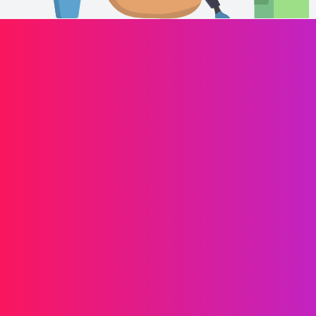
Impulsa el crecimiento de tu marca
Información
SMS
RCS
MMS
SMS bidireccionales
WhatsApp