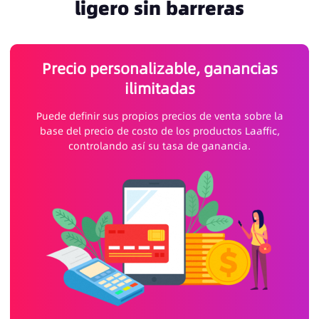
ligero sin barreras
Precio personalizable, ganancias
ilimitadas
Puede definir sus propios precios de venta sobre la
base del precio de costo de los productos Laaffic,
controlando así su tasa de ganancia.